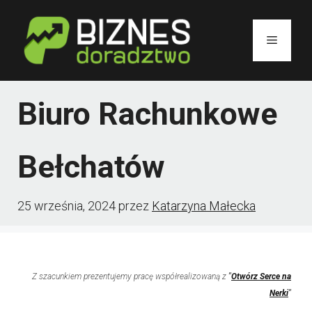
Przejdź
do
Menu
treści
Biuro Rachunkowe
Bełchatów
25 września, 2024
przez
Katarzyna Małecka
Z szacunkiem prezentujemy pracę współrealizowaną z
"
Otwórz Serce na
Nerki
"