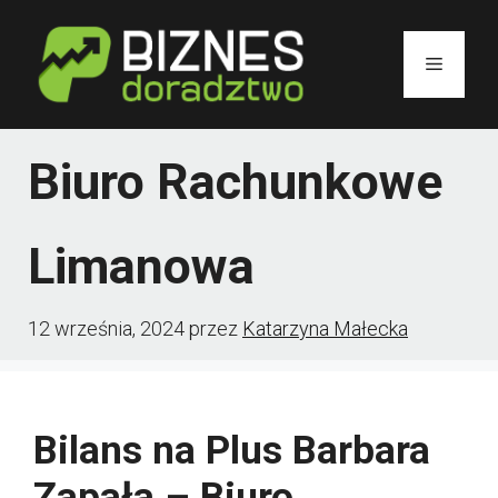
Przejdź
do
Menu
treści
Biuro Rachunkowe
Limanowa
12 września, 2024
przez
Katarzyna Małecka
Bilans na Plus Barbara
Zapała – Biuro