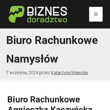
Przejdź
do
Menu
treści
Biuro Rachunkowe
Namysłów
7 września, 2024
przez
Katarzyna Małecka
Biuro Rachunkowe
Agnieszka Kaszyńska