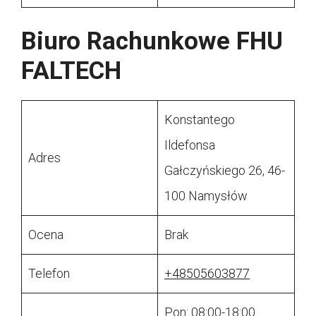
Biuro Rachunkowe FHU
FALTECH
Konstantego
Ildefonsa
Adres
Gałczyńskiego 26, 46-
100 Namysłów
Ocena
Brak
Telefon
+48505603877
Pon: 08:00-18:00