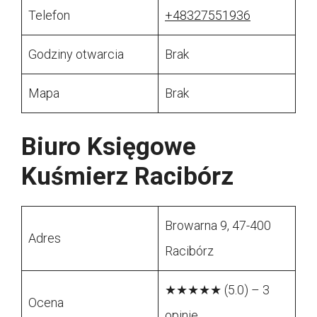
Telefon
+48327551936
Godziny otwarcia
Brak
Mapa
Brak
Biuro Księgowe
Kuśmierz Racibórz
Browarna 9, 47-400
Adres
Racibórz
★★★★★ (5.0) – 3
Ocena
opinie