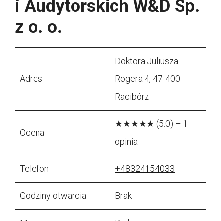
i Audytorskich W&D Sp.
z o. o.
Doktora Juliusza
Adres
Rogera 4, 47-400
Racibórz
★★★★★ (5.0) – 1
Ocena
opinia
Telefon
+48324154033
Godziny otwarcia
Brak