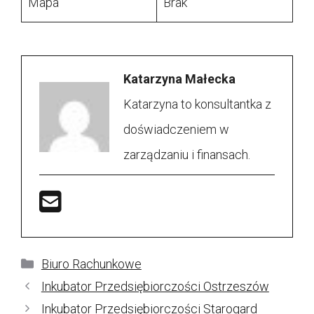
Mapa
Brak
Katarzyna Małecka
Katarzyna to konsultantka z
doświadczeniem w
zarządzaniu i finansach.
Kategorie
Biuro Rachunkowe
Inkubator Przedsiębiorczości Ostrzeszów
Inkubator Przedsiębiorczości Starogard