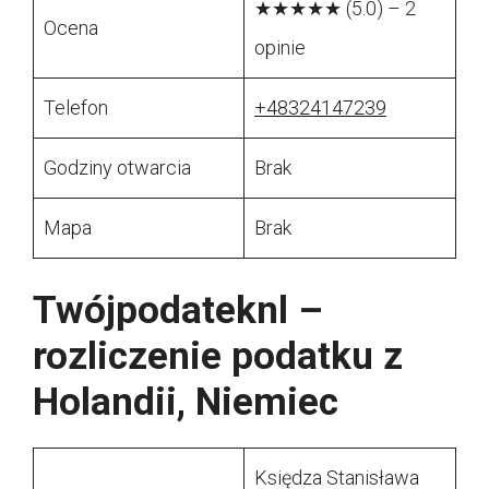
★★★★★ (5.0) – 2
Ocena
opinie
Telefon
+48324147239
Godziny otwarcia
Brak
Mapa
Brak
Twójpodateknl –
rozliczenie podatku z
Holandii, Niemiec
Księdza Stanisława