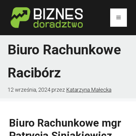
Przejdź
do
Menu
treści
Biuro Rachunkowe
Racibórz
12 września, 2024
przez
Katarzyna Małecka
Biuro Rachunkowe mgr
Patrycja Siniakiewicz