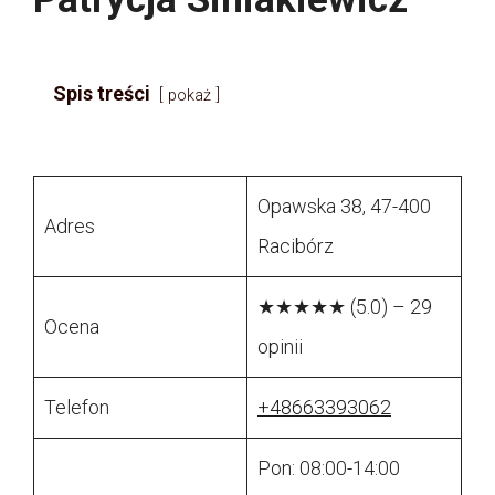
Spis treści
pokaż
Opawska 38, 47-400
Adres
Racibórz
★★★★★ (5.0) – 29
Ocena
opinii
Telefon
+48663393062
Pon: 08:00-14:00