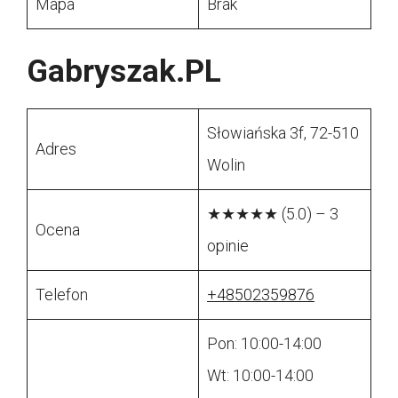
Mapa
Brak
Gabryszak.PL
Słowiańska 3f, 72-510
Adres
Wolin
★★★★★ (5.0) – 3
Ocena
opinie
Telefon
+48502359876
Pon: 10:00-14:00
Wt: 10:00-14:00