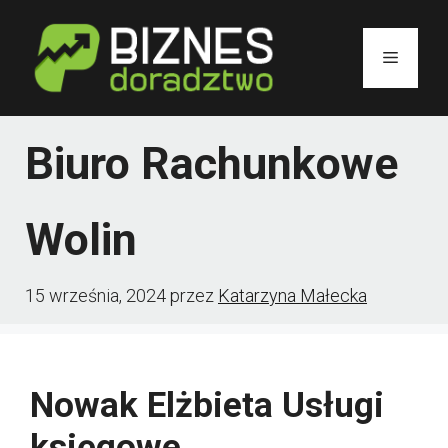
Przejdź
do
Menu
treści
Biuro Rachunkowe
Wolin
15 września, 2024
przez
Katarzyna Małecka
Nowak Elżbieta Usługi
księgowe