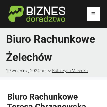
Przejdź
do
Menu
treści
Biuro Rachunkowe
Żelechów
19 września, 2024
przez
Katarzyna Małecka
Biuro Rachunkowe
Teresa Chrzanowska