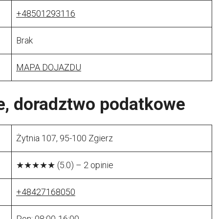
+48501293116
Brak
MAPA DOJAZDU
e, doradztwo podatkowe
Żytnia 107, 95-100 Zgierz
★★★★★ (5.0) – 2 opinie
+48427168050
Pon: 08:00-16:00