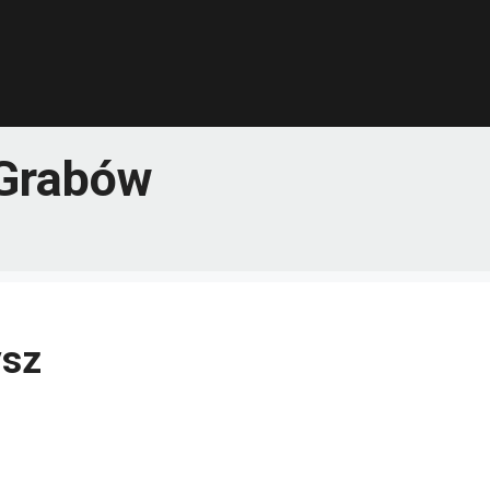
Grabów
ysz