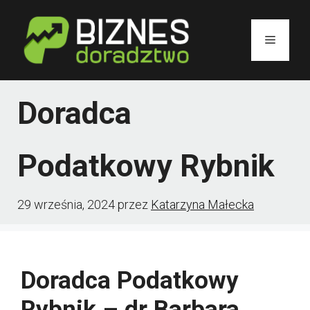
Przejdź
do
Menu
treści
Doradca
Podatkowy Rybnik
29 września, 2024
przez
Katarzyna Małecka
Doradca Podatkowy
Rybnik – dr Barbara