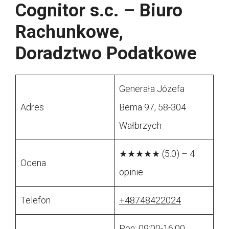
Cognitor s.c. – Biuro
Rachunkowe,
Doradztwo Podatkowe
Generała Józefa
Adres
Bema 97, 58-304
Wałbrzych
★★★★★ (5.0) – 4
Ocena
opinie
Telefon
+48748422024
Pon: 09:00-16:00