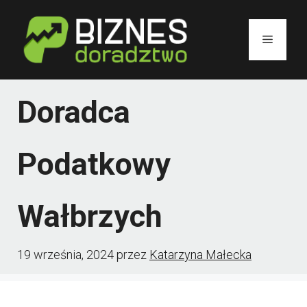
Przejdź
do
Menu
treści
Doradca
Podatkowy
Wałbrzych
19 września, 2024
przez
Katarzyna Małecka