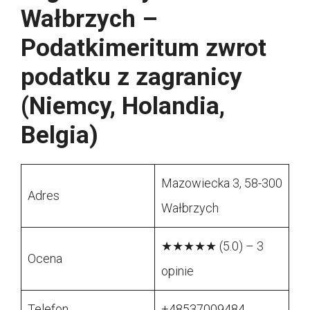
Wałbrzych –
Podatkimeritum zwrot
podatku z zagranicy
(Niemcy, Holandia,
Belgia)
Mazowiecka 3, 58-300
Adres
Wałbrzych
★★★★★ (5.0) – 3
Ocena
opinie
Telefon
+48537009484