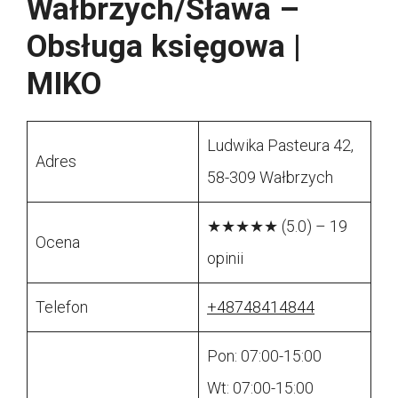
Wałbrzych/Sława –
Obsługa księgowa |
MIKO
Ludwika Pasteura 42,
Adres
58-309 Wałbrzych
★★★★★ (5.0) – 19
Ocena
opinii
Telefon
+48748414844
Pon: 07:00-15:00
Wt: 07:00-15:00