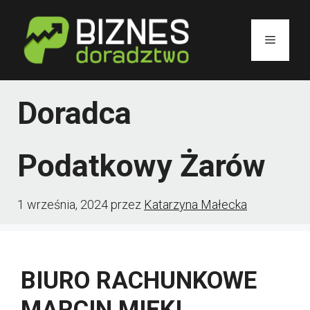
Przejdź
do
Menu
treści
Doradca
Podatkowy Żarów
1 września, 2024
przez
Katarzyna Małecka
BIURO RACHUNKOWE
MARCIN MIĘKI