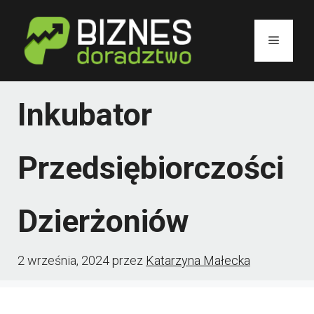
Przejdź
do
Menu
treści
Inkubator
Przedsiębiorczości
Dzierżoniów
2 września, 2024
przez
Katarzyna Małecka