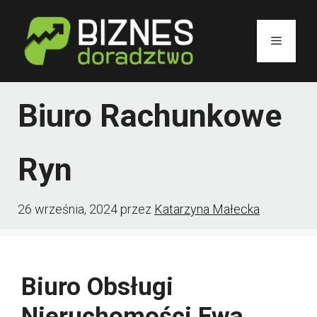
Przejdź
do
Menu
treści
Biuro Rachunkowe
Ryn
26 września, 2024
przez
Katarzyna Małecka
Biuro Obsługi
Nieruchomości Ewa