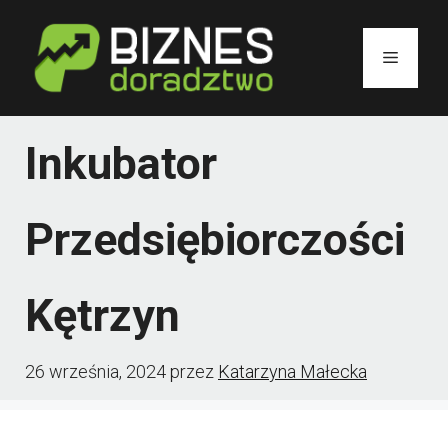
Przejdź
do
Menu
treści
Inkubator
Przedsiębiorczości
Kętrzyn
26 września, 2024
przez
Katarzyna Małecka