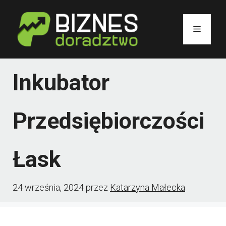
Przejdź
do
Menu
treści
Inkubator
Przedsiębiorczości
Łask
24 września, 2024
przez
Katarzyna Małecka