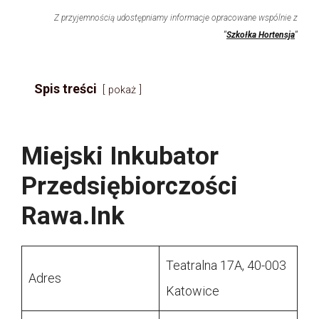
Z przyjemnością udostępniamy informacje opracowane wspólnie z
"
Szkołka Hortensja
"
Spis treści
pokaż
Miejski Inkubator
Przedsiębiorczości
Rawa.Ink
Teatralna 17A, 40-003
Adres
Katowice