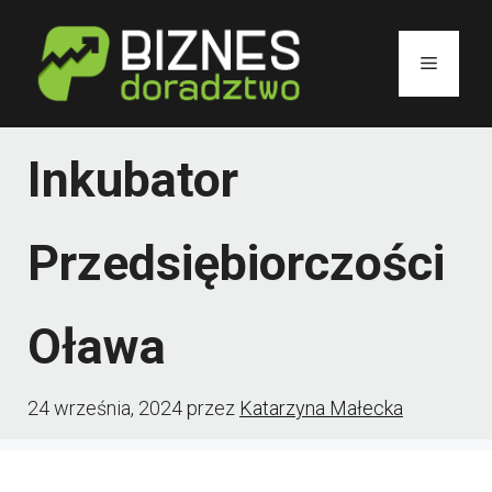
Przejdź
do
Menu
treści
Inkubator
Przedsiębiorczości
Oława
24 września, 2024
przez
Katarzyna Małecka